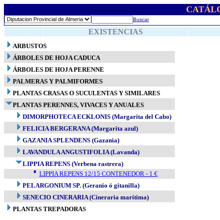
CATÁL
Buscar
EXISTENCIAS
ARBUSTOS
ÁRBOLES DE HOJA CADUCA
ÁRBOLES DE HOJA PERENNE
PALMERAS Y PALMIFORMES
PLANTAS CRASAS O SUCULENTAS Y SIMILARES
PLANTAS PERENNES, VIVACES Y ANUALES
DIMORPHOTECA ECKLONIS (Margarita del Cabo)
FELICIA BERGERANA (Margarita azul)
GAZANIA SPLENDENS (Gazania)
LAVANDULA ANGUSTIFOLIA (Lavanda)
LIPPIA REPENS (Verbena rastrera)
LIPPIA REPENS 12/15 CONTENEDOR - 1 €
PELARGONIUM SP. (Geranio ó gitanilla)
SENECIO CINERARIA (Cineraria marítima)
PLANTAS TREPADORAS